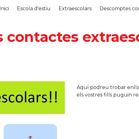
Inici
Escola d'estiu
Extraescolars
Descomptes co
ip to main content
Skip to navigat
s contactes extraes
Aquí podreu trobar enlla
els vostres fills puguin re