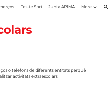
merços
Fes-te Soci
Junta APIMA
More
ion
colars
ços o telefons de diferents entitats perquè
alitzar activitats extraescolars